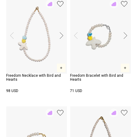
Add
Add
to
to
Rewish
Rewish
Freedom Necklace with Bird and
Freedom Bracelet with Bird and
Hearts
Hearts
98 USD
71 USD
Add
Add
to
to
Rewish
Rewish