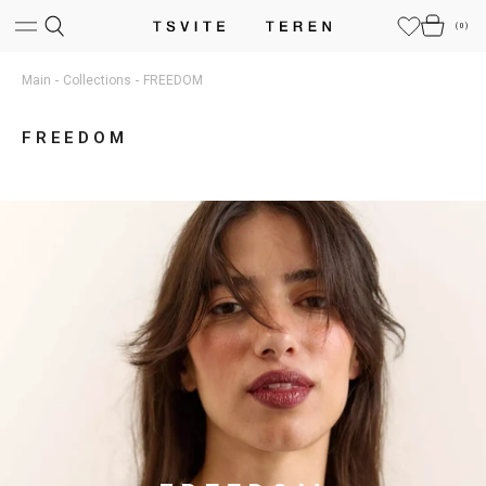
(
0
)
Main
Collections
FREEDOM
FREEDOM