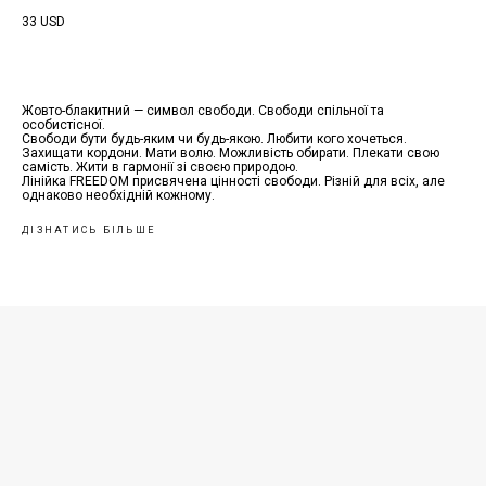
33 USD
Жовто-блакитний — символ свободи. Свободи спільної та
особистісної.
Свободи бути будь-яким чи будь-якою. Любити кого хочеться.
Захищати кордони. Мати волю. Можливість обирати. Плекати свою
самість. Жити в гармонії зі своєю природою.
Лінійка FREEDOM присвячена цінності свободи. Різній для всіх, але
однаково необхідній кожному.
ДІЗНАТИСЬ БІЛЬШЕ