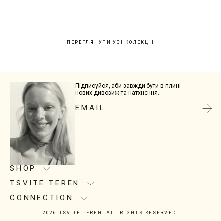
ПЕРЕГЛЯНУТИ УСІ КОЛЕКЦІЇ
Підписуйся, аби завжди бути в плині
нових дивовиж та натхнення.
SHOP
TSVITE TEREN
Product care
Size guide
CONNECTION
About us
Delivery
Manufacturing
2026 TSVITE TEREN. ALL RIGHTS RESERVED.
Contacts
Return
Showrooms