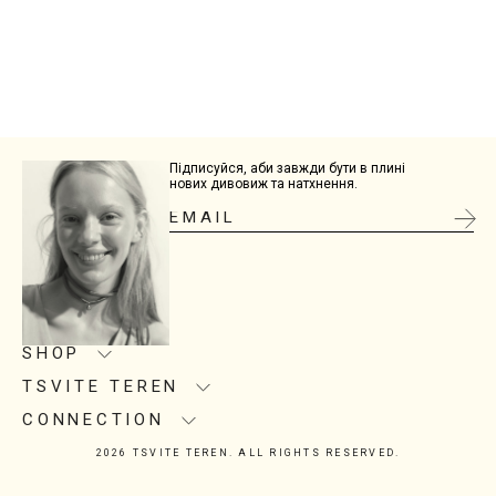
Підписуйся, аби завжди бути в плині
нових дивовиж та натхнення.
SHOP
TSVITE TEREN
Product care
Size guide
CONNECTION
About us
Delivery
Manufacturing
2026 TSVITE TEREN. ALL RIGHTS RESERVED.
Contacts
Return
Showrooms
Instagram
Installment Purchase
Corporate gifts