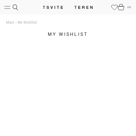
(
0
)
Main
My Wishlist
MY WISHLIST