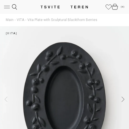
(
0
)
Main
VITA
Vita Plate with Sculptural Blackthorn Berries
[VITA]